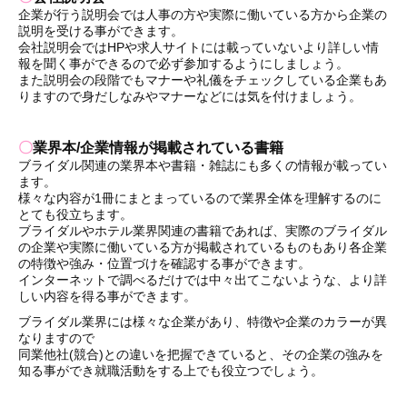
企業が行う説明会では人事の方や実際に働いている方から企業の
説明を受ける事ができます。
会社説明会ではHPや求人サイトには載っていないより詳しい情
報を聞く事ができるので必ず参加するようにしましょう。
また説明会の段階でもマナーや礼儀をチェックしている企業もあ
りますので身だしなみやマナーなどには気を付けましょう。
〇
業界本/企業情報が掲載されている書籍
ブライダル関連の業界本や書籍・雑誌にも多くの情報が載ってい
ます。
様々な内容が1冊にまとまっているので業界全体を理解するのに
とても役立ちます。
ブライダルやホテル業界関連の書籍であれば、実際のブライダル
の企業や実際に働いている方が掲載されているものもあり各企業
の特徴や強み・位置づけを確認する事ができます。
インターネットで調べるだけでは中々出てこないような、より詳
しい内容を得る事ができます。
ブライダル業界には様々な企業があり、特徴や企業のカラーが異
なりますので
同業他社(競合)との違いを把握できていると、その企業の強みを
知る事ができ就職活動をする上でも役立つでしょう。