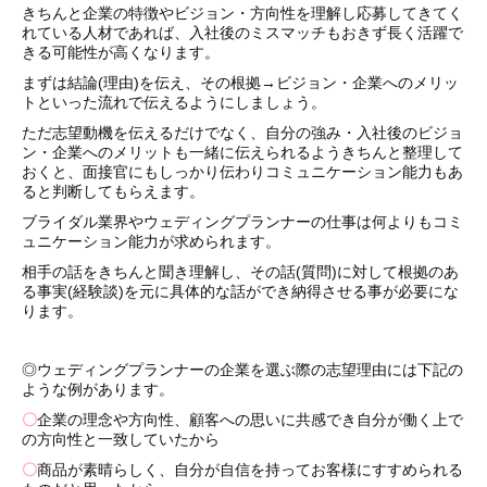
きちんと企業の特徴やビジョン・方向性を理解し応募してきてく
れている人材であれば、入社後のミスマッチもおきず長く活躍で
きる可能性が高くなります。
まずは結論(理由)を伝え、その根拠→ビジョン・企業へのメリッ
トといった流れで伝えるようにしましょう。
ただ志望動機を伝えるだけでなく、自分の強み・入社後のビジョ
ン・企業へのメリットも一緒に伝えられるようきちんと整理して
おくと、面接官にもしっかり伝わりコミュニケーション能力もあ
ると判断してもらえます。
ブライダル業界やウェディングプランナーの仕事は何よりもコミ
ュニケーション能力が求められます。
相手の話をきちんと聞き理解し、その話(質問)に対して根拠のあ
る事実(経験談)を元に具体的な話ができ納得させる事が必要にな
ります。
◎ウェディングプランナーの企業を選ぶ際の志望理由には下記の
ような例があります。
〇
企業の理念や方向性、顧客への思いに共感でき自分が働く上で
の方向性と一致していたから
〇
商品が素晴らしく、自分が自信を持ってお客様にすすめられる