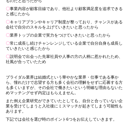
ものだと思ったから
〇
事業内容が顧客目線であり、他社より顧客満足度を追求できる
と感じたから
〇
キャリアプランやキャリア制度が整っており、チャンスがある
会社で自分のスキルを上げていきたいと思ったから
〇
業界トップの企業で実力をつけていきたいと思ったから
〇
常に成長し続けチャンレンジしている企業で自分自身も成長し
ていきたいと感じたから
〇
説明会で出会った先輩社員や人事の方の人柄に惹かれたため、
社風が合っていたため
ブライダル業界は結婚式という華やかな業界・仕事である事か
ら、憧れだけで志望する方も多く会社の理解をせずに応募する方
も多くいますが、その会社で働きたいという明確な理由もないた
めマッチングせず内定はもらえません。
また例え企業研究ができていたとしても、自分と合っていない企
業を受けてしまうと入社後にミスマッチが起きてしまう可能性も
あります。
下記では会社を選び時のポイント6つをお伝えしていきます。