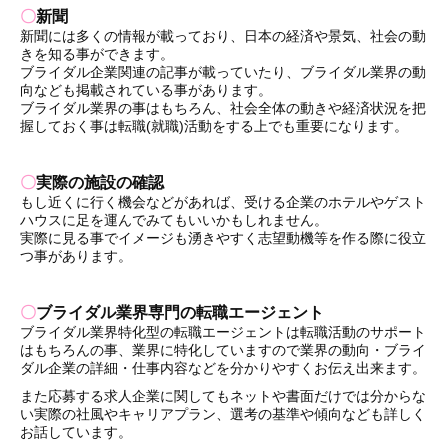
〇
新聞
新聞には多くの情報が載っており、日本の経済や景気、社会の動
きを知る事ができます。
ブライダル企業関連の記事が載っていたり、ブライダル業界の動
向なども掲載されている事があります。
ブライダル業界の事はもちろん、社会全体の動きや経済状況を把
握しておく事は転職(就職)活動をする上でも重要になります。
〇
実際の施設の確認
もし近くに行く機会などがあれば、受ける企業のホテルやゲスト
ハウスに足を運んでみてもいいかもしれません。
実際に見る事でイメージも湧きやすく志望動機等を作る際に役立
つ事があります。
〇
ブライダル業界専門の転職エージェント
ブライダル業界特化型の転職エージェントは転職活動のサポート
はもちろんの事、業界に特化していますので業界の動向・ブライ
ダル企業の詳細・仕事内容などを分かりやすくお伝え出来ます。
また応募する求人企業に関してもネットや書面だけでは分からな
い実際の社風やキャリアプラン、選考の基準や傾向なども詳しく
お話しています。