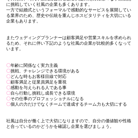
に挑戦していく社風の企業も多くあります。
一方で結婚式というフォーマルで感動的なサービスを展開してい
る業界のため、歴史や伝統を重んじホスピタリティを大切にいる
企業もあります。
またウェディングプランナーは顧客満足や営業スキルを求められ
るため、それに伴い下記のような社風の企業が比較的多くなって
います。
〇
年齢に関係なく実力主義
〇
挑戦、チャレンジできる環境がある
〇
どんな時もお客様目線で対応
〇
顧客満足と従業員満足を重視
〇
感動を与えられる人である事
〇
自ら行動し挑戦し成長できる環境
〇
その仕事のプロフェッショナルになる
〇
個人の力だけでなくチームで達成するチーム力も大切にする
社風は自分が働く上で大切になりますので、自分の価値観や性格
と合っているのかどうかを確認し企業を選びましょう。