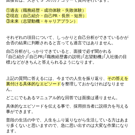
面接官は、大きく３つのカテゴリーで質問を行います。
①過去（職務経歴・成功体験・失敗体験）
②現在（自己紹介・自己PR・長所・短所）
③未来（志望動機・キャリアプラン）
それぞれの項目について、しっかりと自己分析ができているかが
合否の結果に判断されると言っても過言ではありません。
自己分析がしっかりできていると、面接で必ず聞かれる
｢自己紹介｣｢自己PR｣｢職務経歴書の説明｣｢志望動機｣｢入社後の目
標｣などがきちんと答えられるようになります。
上記の質問に答えるには、今までの人生を振り返り、
その答えを
裏付ける具体的なエピソード
を整理しておかなければなりませ
ん。
どこにでもあるマニュアル的な回答では面接は通りません。
具体的なエピソードを伝える事で、採用担当者に説得力を与える
事ができます。
普段の生活の中で、人生をふり返りながら生活している方はあま
り多くないと思いますので、急に思い出すのは大変な作業になり
ます。