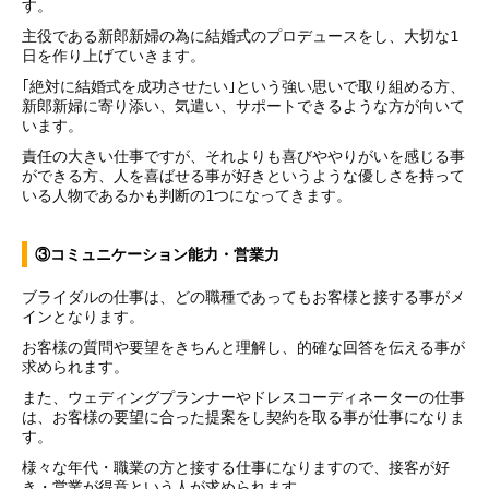
す。
主役である新郎新婦の為に結婚式のプロデュースをし、大切な1
日を作り上げていきます。
｢絶対に結婚式を成功させたい｣という強い思いで取り組める方、
新郎新婦に寄り添い、気遣い、サポートできるような方が向いて
います。
責任の大きい仕事ですが、それよりも喜びややりがいを感じる事
ができる方、人を喜ばせる事が好きというような優しさを持って
いる人物であるかも判断の1つになってきます。
③コミュニケーション能力・営業力
ブライダルの仕事は、どの職種であってもお客様と接する事がメ
インとなります。
お客様の質問や要望をきちんと理解し、的確な回答を伝える事が
求められます。
また、ウェディングプランナーやドレスコーディネーターの仕事
は、お客様の要望に合った提案をし契約を取る事が仕事になりま
す。
様々な年代・職業の方と接する仕事になりますので、接客が好
き・営業が得意という人が求められます。