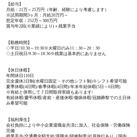
【給与】
月給：21万～25万円（年齢、経験により考慮します）
※試用期間3ヶ月：月給20万円～
想定年収：252万～300万円
賞与年2回(※業績により)＋残業手当
【勤務時間】
◇平日/10:30～19:30※火曜日のみ11：30～20：30
◇土日祝日/9:30～18:30※残業は基本的にありません
【休日休暇】
年間休日110日
完全週休2日制(水曜日固定・その他シフト制)※シフト希望可能
夏季休暇(4日間)/春季休暇(4日間)/年末年始休暇(5日～6日間)
※有給と併用して７日間取得実績もあります/
有給休暇/慶弔休暇/産前・産後休暇/傷病休暇/冠婚葬祭での土日休
み希望可能
【福利厚生】
会社負担により中小企業退職金共済に加入、社会保険・労働保険
完備
残業手当/交通費全額支給/退職金/研修制度/社員旅行あり（国内