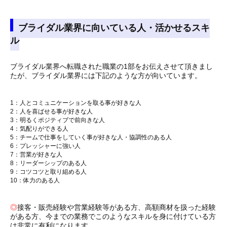
ブライダル業界に向いている人・活かせるスキ
ル
ブライダル業界へ転職された職業の1部をお伝えさせて頂きまし
たが、ブライダル業界には下記のような方が向いています。
1：人とコミュニケーションを取る事が好きな人
2：人を喜ばせる事が好きな人
3：明るくポジティブで前向きな人
4：気配りができる人
5：チームで仕事をしていく事が好きな人・協調性のある人
6：プレッシャーに強い人
7：営業が好きな人
8：リーダーシップのある人
9：コツコツと取り組める人
10：体力のある人
◎
接客・販売経験や営業経験等がある方、高額商材を扱った経験
がある方、今までの業務でこのようなスキルを身に付けている方
は非常に有利になります。