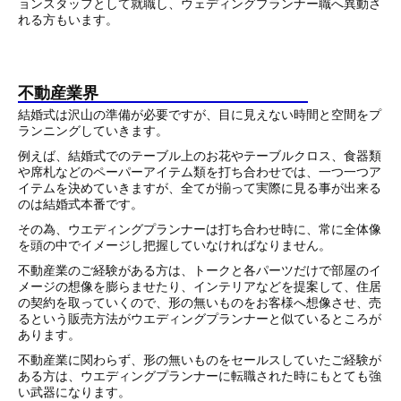
ョンスタッフとして就職し、ウェディングプランナー職へ異動さ
れる方もいます。
不動産業界
結婚式は沢山の準備が必要ですが、目に見えない時間と空間をプ
ランニングしていきます。
例えば、結婚式でのテーブル上のお花やテーブルクロス、食器類
や席札などのペーパーアイテム類を打ち合わせでは、一つ一つア
イテムを決めていきますが、全てが揃って実際に見る事が出来る
のは結婚式本番です。
その為、ウエディングプランナーは打ち合わせ時に、常に全体像
を頭の中でイメージし把握していなければなりません。
不動産業のご経験がある方は、トークと各パーツだけで部屋のイ
メージの想像を膨らませたり、インテリアなどを提案して、住居
の契約を取っていくので、形の無いものをお客様へ想像させ、売
るという販売方法がウエディングプランナーと似ているところが
あります。
不動産業に関わらず、形の無いものをセールスしていたご経験が
ある方は、ウエディングプランナーに転職された時にもとても強
い武器になります。