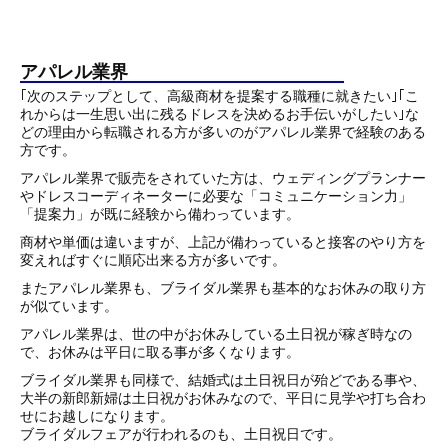
アパレル業界
｢次のステップとして、高級商材を提案する職種に就きたい｣｢こ
れからは一生思い出に残るドレスを決めるお手伝いがしたい｣な
どの理由から転職される方が多いのがアパレル業界で経験のある
方です。
アパレル業界で販売をされていた方は、ウェディングプランナー
やドレスコーディネーターに必要な「コミュニケーション力」
「提案力」が既に経験から備わっています。
商材や単価は違いますが、上記が備わっていると接客のやり方を
変えればすぐに順応出来る方が多いです。
またアパレル業界も、ブライダル業界も基本的なお休みの取り方
が似ています。
アパレル業界は、世の中がお休みしている土日祝が稼ぎ時なの
で、お休みは平日に取る事が多くなります。
ブライダル業界も同様で、結婚式は土日祝日が殆どである事や、
大半の新郎新婦は土日祝がお休みなので、平日に見学や打ち合わ
せにお越しになります。
ブライダルフェアが行われるのも、土日祝日です。