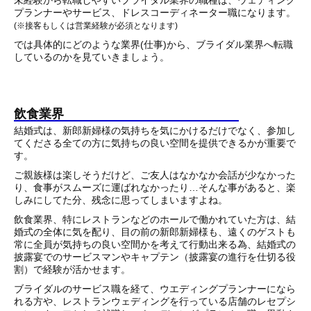
未経験から転職しやすいブライダル業界の職種は、ウェディング
プランナーやサービス、ドレスコーディネーター職になります。
(※接客もしくは営業経験が必須となります)
では具体的にどのような業界(仕事)から、ブライダル業界へ転職
しているのかを見ていきましょう。
飲食業界
結婚式は、新郎新婦様の気持ちを気にかけるだけでなく、参加し
てくださる全ての方に気持ちの良い空間を提供できるかが重要で
す。
ご親族様は楽しそうだけど、ご友人はなかなか会話が少なかった
り、食事がスムーズに運ばれなかったり…そんな事があると、楽
しみにしてた分、残念に思ってしまいますよね。
飲食業界、特にレストランなどのホールで働かれていた方は、結
婚式の全体に気を配り、目の前の新郎新婦様も、遠くのゲストも
常に全員が気持ちの良い空間かを考えて行動出来る為、結婚式の
披露宴でのサービスマンやキャプテン（披露宴の進行を仕切る役
割）で経験が活かせます。
ブライダルのサービス職を経て、ウエディングプランナーになら
れる方や、レストランウェディングを行っている店舗のレセプシ