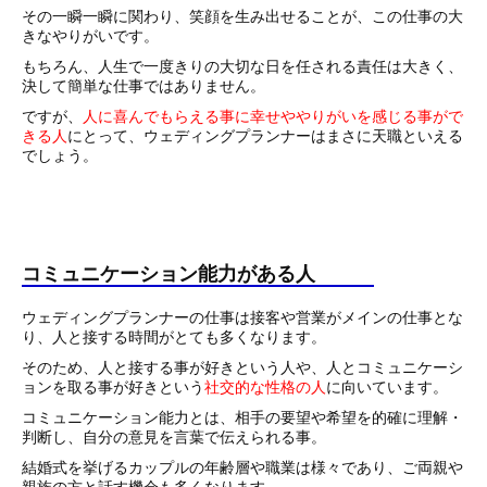
その一瞬一瞬に関わり、笑顔を生み出せることが、この仕事の大
きなやりがいです。
もちろん、人生で一度きりの大切な日を任される責任は大きく、
決して簡単な仕事ではありません。
ですが、
人に喜んでもらえる事に幸せややりがいを感じる事がで
きる人
にとって、ウェディングプランナーはまさに天職といえる
でしょう。
コミュニケーション能力がある人
ウェディングプランナーの仕事は接客や営業がメインの仕事とな
り、人と接する時間がとても多くなります。
そのため、人と接する事が好きという人や、人とコミュニケーシ
ョンを取る事が好きという
社交的な性格の人
に向いています。
コミュニケーション能力とは、相手の要望や希望を的確に理解・
判断し、自分の意見を言葉で伝えられる事。
結婚式を挙げるカップルの年齢層や職業は様々であり、ご両親や
親族の方と話す機会も多くなります。