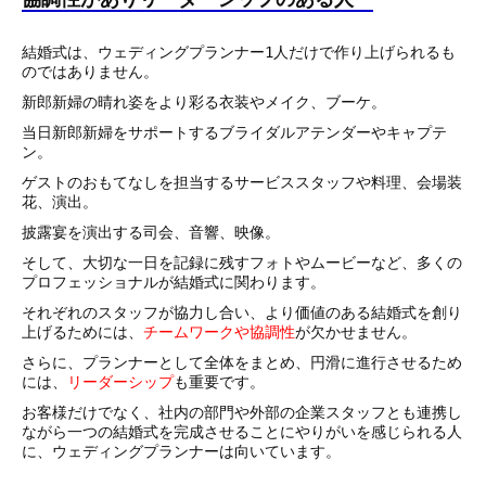
結婚式は、ウェディングプランナー1人だけで作り上げられるも
のではありません。
新郎新婦の晴れ姿をより彩る衣装やメイク、ブーケ。
当日新郎新婦をサポートするブライダルアテンダーやキャプテ
ン。
ゲストのおもてなしを担当するサービススタッフや料理、会場装
花、演出。
披露宴を演出する司会、音響、映像。
そして、大切な一日を記録に残すフォトやムービーなど、多くの
プロフェッショナルが結婚式に関わります。
それぞれのスタッフが協力し合い、より価値のある結婚式を創り
上げるためには、
チームワークや協調性
が欠かせません。
さらに、プランナーとして全体をまとめ、円滑に進行させるため
には、
リーダーシップ
も重要です。
お客様だけでなく、社内の部門や外部の企業スタッフとも連携し
ながら一つの結婚式を完成させることにやりがいを感じられる人
に、ウェディングプランナーは向いています。