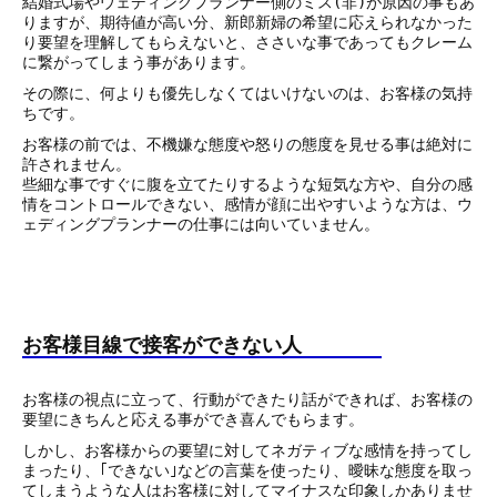
結婚式場やウェディングプランナー側のミス(非)が原因の事もあ
りますが、期待値が高い分、新郎新婦の希望に応えられなかった
り要望を理解してもらえないと、ささいな事であってもクレーム
に繋がってしまう事があります。
その際に、何よりも優先しなくてはいけないのは、お客様の気持
ちです。
お客様の前では、不機嫌な態度や怒りの態度を見せる事は絶対に
許されません。
些細な事ですぐに腹を立てたりするような短気な方や、自分の感
情をコントロールできない、感情が顔に出やすいような方は、ウ
ェディングプランナーの仕事には向いていません。
お客様目線で接客ができない人
お客様の視点に立って、行動ができたり話ができれば、お客様の
要望にきちんと応える事ができ喜んでもらます。
しかし、お客様からの要望に対してネガティブな感情を持ってし
まったり、｢できない｣などの言葉を使ったり、曖昧な態度を取っ
てしまうような人はお客様に対してマイナスな印象しかありませ