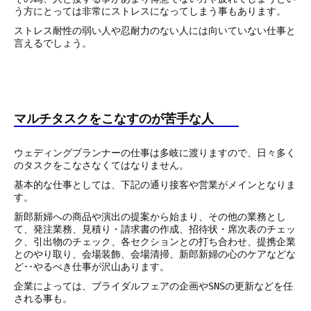
う方にとっては非常にストレスになってしまう事もあります。
ストレス耐性の弱い人や忍耐力のない人には向いていない仕事と
言えるでしょう。
マルチタスクをこなすのが苦手な人
ウェディングプランナーの仕事は多岐に渡りますので、日々多く
のタスクをこなさなくてはなりません。
基本的な仕事としては、下記の通り接客や営業がメインとなりま
す。
新郎新婦への商品や演出の提案から始まり、その他の業務とし
て、発注業務、見積り・請求書の作成、招待状・席次表のチェッ
ク、引出物のチェック、各セクションとの打ち合わせ、提携企業
とのやり取り、会場装飾、会場清掃、新郎新婦の心のケアなどな
ど･･やるべき仕事が沢山あります。
企業によっては、ブライダルフェアの企画やSNSの更新などを任
される事も。