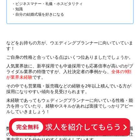
・ビジネスマナー・礼儀・ホスピタリティ
・知識
・自分の結婚式場を好きになる
などをお持ちの方が、ウエディングプランナーに向いていていま
す！
ご自身の性格と合っている点はいくつ位ありましたでしょうか。
人気業界故に、新卒採用でも中途採用でも応募倍率が高いのがブ
ライダル業界の特徴ですが、入社決定者の事例から、
全体の9割
が業界未経験
です。
その中でも営業職・販売職などの経験を2年以上積んでいる方が
採用になりやすい傾向を見受けられます。
未経験であってもウェディングプランナーに向いている性格・能
力を持っていたり、経験やスキルがあれば面接でしっかりアピー
ルしていきましょう！
弊社ブライダルビズでは、書類作成や面接アドバイスなどの就職
のサポートはもちろんの事、業界の特徴や動向・企業の詳細・仕
事内容などを分かりやすくお伝えしています。