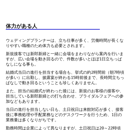
体力がある人
ウェディングプランナーは、立ち仕事が多く、労働時間が長くな
りやすい職種のため体力も必要とされます。
新規接客では新郎新婦と一緒に会場をまわりながら案内を行いま
すが、広い会場を動き回るので、件数が多いとほぼ1日立ちっぱ
なしになる事も。
結婚式当日の進行を担当する場合も、挙式の約2時間前（朝7時頃
が多い）に出勤し、披露宴が終わる15時前後まで、長時間立ちっ
ぱなしで動き回るということも珍しくありません。
また、担当の結婚式が終わった後には、新規のお客様の接客や、
担当している新郎新婦との打ち合わせ、ブライダルフェアへの参
加などもあります。
当日の進行を担当しない日も、土日祝日は来館対応が多く、接客
後に事務処理や手配業務などのデスクワークを行うため、1日の
業務量は多くなりがちです。
勤務時間は企業によって異なりますが、土日祝日は20～22時頃