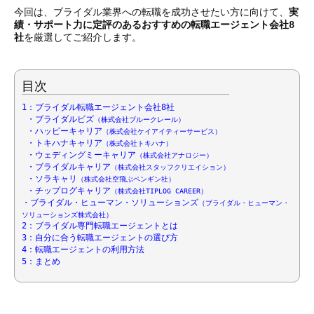
今回は、ブライダル業界への転職を成功させたい方に向けて、
実
績・サポート力に定評のあるおすすめの転職エージェント会社8
社
を厳選してご紹介します。
目次
1：ブライダル転職エージェント会社8社
・
ブライダルビズ
（株式会社ブルークレール）
・
ハッピーキャリア
（株式会社ケイアイティーサービス）
・
トキハナキャリア
（株式会社トキハナ）
・
ウェディングミーキャリア
（株式会社アナロジー）
・
ブライダルキャリア
（株式会社スタッフクリエイション）
・
ソラキャリ
（株式会社空飛ぶペンギン社）
・
チップログキャリア
（株式会社TIPLOG CAREER）
・
ブライダル・ヒューマン・ソリューションズ
（ブライダル・ヒューマン・
ソリューションズ株式会社）
2：ブライダル専門転職エージェントとは
3：自分に合う転職エージェントの選び方
4：転職エージェントの利用方法
5：まとめ