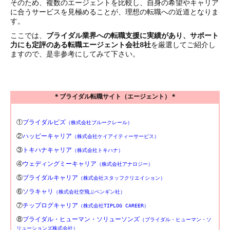
そのため、複数のエージェントを比較し、自身の希望やキャリア
に合うサービスを見極めることが、理想の転職への近道となりま
す。
ここでは、
ブライダル業界への転職支援に実績があり、サポート
力にも定評のある転職エージェント会社8社
を厳選してご紹介し
ますので、是非参考にしてみて下さい。
＊ブライダル転職サイト（エージェント）＊
①
ブライダルビズ
（株式会社ブルークレール）
②
ハッピーキャリア
（株式会社ケイアイティーサービス）
③
トキハナキャリア
（株式会社トキハナ）
④
ウェディングミーキャリア
（株式会社アナロジー）
⑤
ブライダルキャリア
（株式会社スタッフクリエイション）
⑥
ソラキャリ
（株式会社空飛ぶペンギン社）
⑦
チップログキャリア
（株式会社TIPLOG CAREER）
⑧
ブライダル・ヒューマン・ソリューソンズ
（ブライダル・ヒューマン・ソ
リューションズ株式会社）