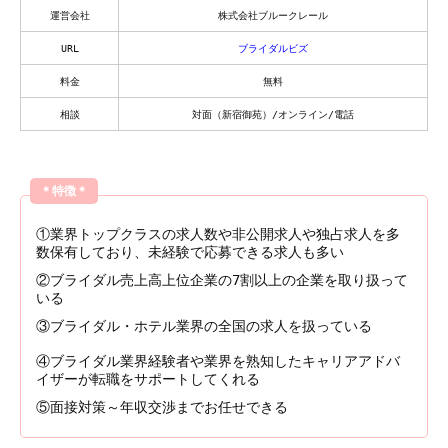
運営会社
株式会社ブルークレール
URL
ブライダルビズ
料金
無料
相談
対面（新宿御苑）/オンライン/電話
＊特徴＊
①業界トップクラスの求人数や非公開求人や独占求人を多
数保有しており、未経験で応募できる求人も多い
②ブライダル売上高上位企業の7割以上の企業を取り扱って
いる
③ブライダル・ホテル業界の全国の求人を扱っている
④ブライダル業界経験者や業界を熟知したキャリアアドバ
イザーが転職をサポートしてくれる
⑤面接対策～年収交渉までお任せできる