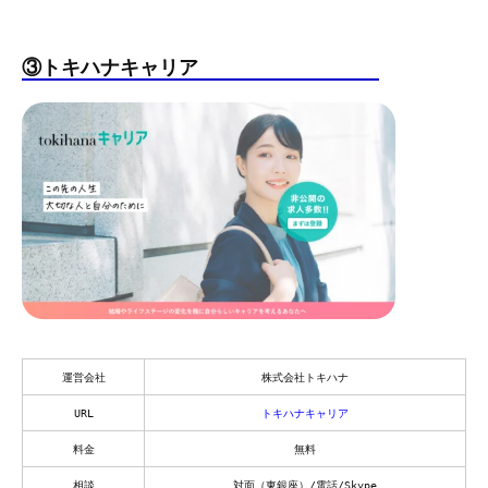
③トキハナキャリア
運営会社
株式会社トキハナ
URL
トキハナキャリア
料金
無料
相談
対面（東銀座）/電話/Skype