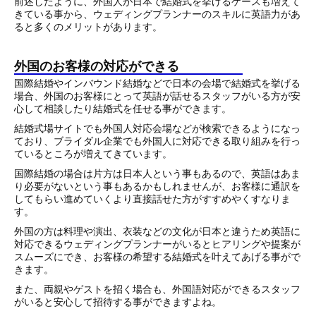
前述したように、外国人が日本で結婚式を挙げるケースも増えて
きている事から、ウェディングプランナーのスキルに英語力があ
ると多くのメリットがあります。
外国のお客様の対応ができる
国際結婚やインバウンド結婚などで日本の会場で結婚式を挙げる
場合、外国のお客様にとって英語が話せるスタッフがいる方が安
心して相談したり結婚式を任せる事ができます。
結婚式場サイトでも外国人対応会場などが検索できるようになっ
ており、ブライダル企業でも外国人に対応できる取り組みを行っ
ているところが増えてきています。
国際結婚の場合は片方は日本人という事もあるので、英語はあま
り必要がないという事もあるかもしれませんが、お客様に通訳を
してもらい進めていくより直接話せた方がすすめやくすなりま
す。
外国の方は料理や演出、衣装などの文化が日本と違うため英語に
対応できるウェディングプランナーがいるとヒアリングや提案が
スムーズにでき、お客様の希望する結婚式を叶えてあげる事がで
きます。
また、両親やゲストを招く場合も、外国語対応ができるスタッフ
がいると安心して招待する事ができますよね。