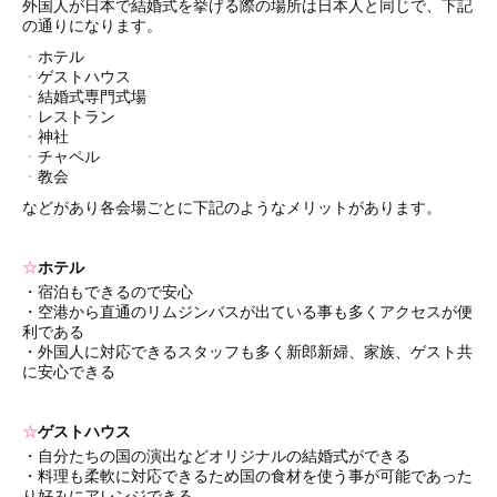
外国人が日本で結婚式を挙げる際の場所は日本人と同じで、下記
の通りになります。
・
ホテル
・
ゲストハウス
・
結婚式専門式場
・
レストラン
・
神社
・
チャペル
・
教会
などがあり各会場ごとに下記のようなメリットがあります。
☆
ホテル
・宿泊もできるので安心
・空港から直通のリムジンバスが出ている事も多くアクセスが便
利である
・外国人に対応できるスタッフも多く新郎新婦、家族、ゲスト共
に安心できる
☆
ゲストハウス
・自分たちの国の演出などオリジナルの結婚式ができる
・料理も柔軟に対応できるため国の食材を使う事が可能であった
り好みにアレンジできる