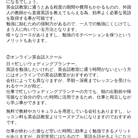
になるでしょう。
英会話教室に通うとある程度の期間や費用もかかるものの、外国
人の教師から直接英語を教えてもらえる為、効率よく必要な英語
を取得する事が可能です。
勉強に励むための強制力があるので、一人での勉強にくじけてし
まう人に向いている方法となります。
様々なコースがありますし、勉強のモチベーションを保つという
メリットもあります。
②オンライン英会話スクール
日々忙しいウェディングプランナー。
英語を勉強したいけれど、英会話教室に通う時間がないという方
にはオンラインでの英会話教室がおすすめです。
会社によっても異なりますが、早朝～深夜までレッスンを受けら
れるケースが殆ど。
仕事で忙しいウェディングプランナーの方でも、朝の出勤前や帰
宅後など自分の空いた時間に活用できるため、仕事と両立しなが
ら学ぶ事ができます。
無料で教材やカリキュラムを用意している会社もありますし、レ
ッスン料も英会話教室よりリーズナブルになりますのでおすすめ
です。
仕事が終わった後など空いた時間に効率よく勉強できるメリット
がありますが、自宅学習にはなるので、英語を話せるようになり