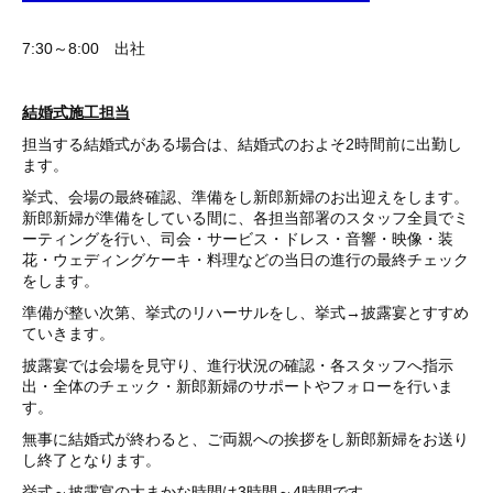
7:30～8:00 出社
結婚式施工担当
担当する結婚式がある場合は、結婚式のおよそ2時間前に出勤し
ます。
挙式、会場の最終確認、準備をし新郎新婦のお出迎えをします。
新郎新婦が準備をしている間に、各担当部署のスタッフ全員でミ
ーティングを行い、司会・サービス・ドレス・音響・映像・装
花・ウェディングケーキ・料理などの当日の進行の最終チェック
をします。
準備が整い次第、挙式のリハーサルをし、挙式→披露宴とすすめ
ていきます。
披露宴では会場を見守り、進行状況の確認・各スタッフへ指示
出・全体のチェック・新郎新婦のサポートやフォローを行いま
す。
無事に結婚式が終わると、ご両親への挨拶をし新郎新婦をお送り
し終了となります。
挙式～披露宴の大まかな時間は3時間～4時間です。