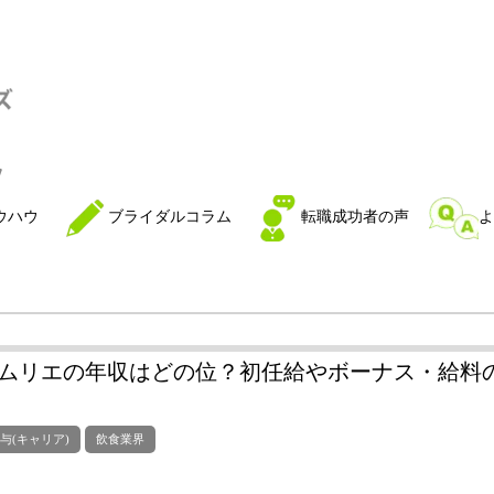
ウハウ
ブライダルコラム
転職成功者の声
よ
ムリエの年収はどの位？初任給やボーナス・給料
与(キャリア)
飲食業界