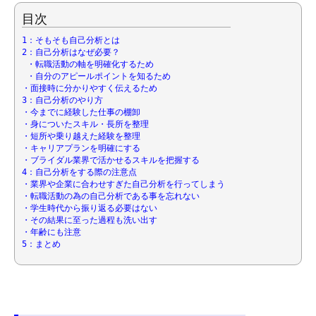
目次
1：そもそも自己分析とは
2：自己分析はなぜ必要？
・転職活動の軸を明確化するため
・自分のアピールポイントを知るため
・面接時に分かりやすく伝えるため
3：自己分析のやり方
・今までに経験した仕事の棚卸
・身についたスキル・長所を整理
・短所や乗り越えた経験を整理
・キャリアプランを明確にする
・ブライダル業界で活かせるスキルを把握する
4：自己分析をする際の注意点
・業界や企業に合わせすぎた自己分析を行ってしまう
・転職活動の為の自己分析である事を忘れない
・学生時代から振り返る必要はない
・その結果に至った過程も洗い出す
・年齢にも注意
5：まとめ