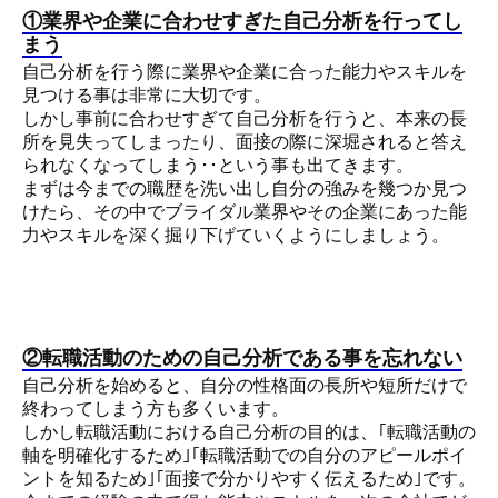
①業界や企業に合わせすぎた自己分析を行ってし
まう
自己分析を行う際に業界や企業に合った能力やスキルを
見つける事は非常に大切です。
しかし事前に合わせすぎて自己分析を行うと、本来の長
所を見失ってしまったり、面接の際に深堀されると答え
られなくなってしまう･･という事も出てきます。
まずは今までの職歴を洗い出し自分の強みを幾つか見つ
けたら、その中でブライダル業界やその企業にあった能
力やスキルを深く掘り下げていくようにしましょう。
②転職活動のための自己分析である事を忘れない
自己分析を始めると、自分の性格面の長所や短所だけで
終わってしまう方も多くいます。
しかし転職活動における自己分析の目的は、｢転職活動の
軸を明確化するため｣｢転職活動での自分のアピールポイ
ントを知るため｣｢面接で分かりやすく伝えるため｣です。