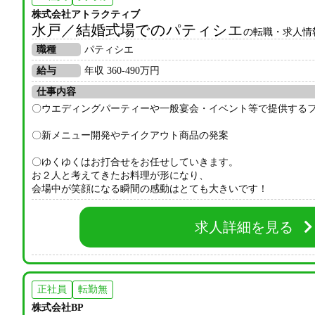
株式会社アトラクティブ
水戸／結婚式場でのパティシエ
の転職・求人情
職種
パティシエ
給与
年収 360-490万円
仕事内容
〇ウエディングパーティーや一般宴会・イベント等で提供する
〇新メニュー開発やテイクアウト商品の発案
〇ゆくゆくはお打合せをお任せしていきます。
お２人と考えてきたお料理が形になり、
会場中が笑顔になる瞬間の感動はとても大きいです！
求人詳細を見る
正社員
転勤無
株式会社BP