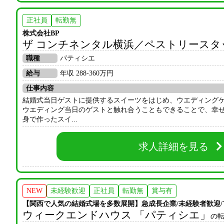
正社員
転勤無
株式会社BP
ザ コンチネンタル横浜／ペストリースタ
職種
パティシエ
給与
年収 288-360万円
仕事内容
結婚式当日ゲストに提供するスイーツをはじめ、ウエディング
ウエディング当日のゲストと触れ合うこともできることで、幸
身で作ったスイ...
求人詳細を見る
NEW
未経験歓迎
正社員
転勤無
賞与有
【関西で人気の結婚式場を多数展開】急成長企業/未経験者歓迎/
ウィークエンドハウス 「パティシエ」
の