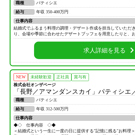
職種
パティシエ
給与
年収 350-400万円
仕事内容
結婚式でふるまう料理の調理・デザート作成を担当していただき
り、会場や季節に合わせたデザートブッフェを用意したりと、お
求人詳細を見る
NEW
未経験歓迎
正社員
賞与有
株式会社オンザページ
「長野／アマンダンスカイ」パティシエ／
職種
パティシエ
給与
年収 312-500万円
仕事内容
◆◇ 仕事内容 ◇◆
＜結婚式という一生に一度の日に提供する”記憶に残る”お料理