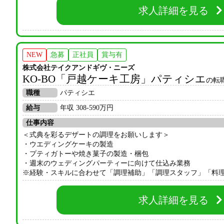
求人詳細を見る
NEW
急募
正社員
賞与有
株式会社テイクアンドギヴ・ニーズ
KO-BO「戸越ケーキ工房」パティシエ
の転
職種
パティシエ
給与
年収 308-590万円
仕事内容
＜式典を彩るデザートの調理をお願いします＞
・ウエディングケーキの製造
・プティガトーや焼き菓子の製造・梱包
・週末のウェディングパーティーに向けて仕込み業務
※経験・スキルに合わせて「調理補助」「調理スタッフ」「料
求人詳細を見る