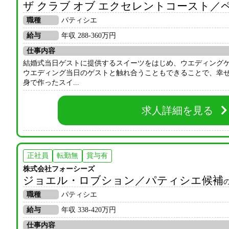
ザ クラブ オブ エクセレントコースト
職種
パティシエ
給与
年収 288-360万円
仕事内容
結婚式当日ゲストに提供するスイーツをはじめ、ウエディング
ウエディング当日のゲストと触れ合うこともできることで、幸
身で作ったスイ...
求人詳細を見る
正社員
転勤無
賞与有
株式会社フォーシーズ
ジョエル・ロブション／パティシエ候補
職種
パティシエ
給与
年収 338-420万円
仕事内容