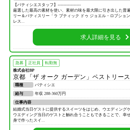
【パティシエスタッフ】----------------
厳選した最高の素材を使い、素材の味を最大限に引き出した普
リー＆パティスリー「ラ ブティック ドゥ ジョエル・ロブショ
レス...
求人詳細を見る
急募
正社員
転勤無
株式会社BP
京都 「ザ オーク ガーデン」ペストリー
職種
パティシエ
給与
年収 288-360万円
仕事内容
結婚式当日ゲストに提供するスイーツをはじめ、ウエディング
ウエディング当日のゲストと触れ合うこともできることで、幸
身で作ったスイ...