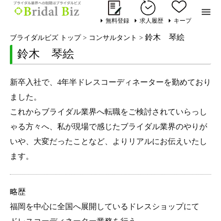

無料登録
求人履歴
キープ
鈴木 琴絵
ブライダルビズ トップ
>
コンサルタント
>
鈴木 琴絵
新卒入社で、4年半ドレスコーディネーターを勤めており
ました。
これからブライダル業界へ転職をご検討されていらっし
ゃる方々へ、私が現場で感じたブライダル業界のやりが
いや、大変だったことなど、よりリアルにお伝えいたし
ます。
略歴
福岡を中心に全国へ展開しているドレスショップにて