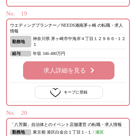
No.
ウエディングプランナー／NEEDS湘南茅ヶ崎 の転職・求人
情報
神奈川県 茅ヶ崎市中海岸４丁目１２９８６−１２
勤務地
１
給与
年収 346-480万円
求人詳細を見る
キープに登録
No.
「八芳園」自治体とのイベント店舗運営 の転職・求人情報
勤務地
東京都 港区白金台１丁目１−１ /
港区