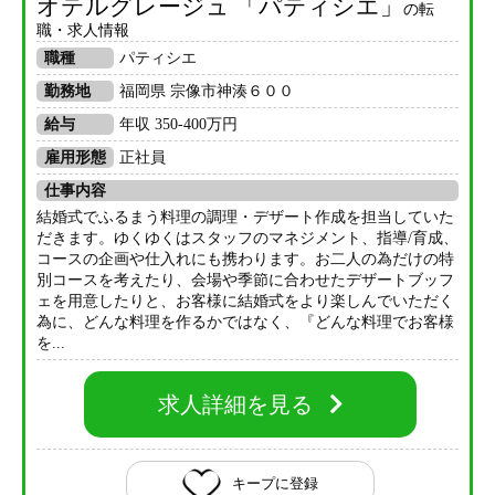
オテルグレージュ 「パティシエ」
の転
職・求人情報
職種
パティシエ
勤務地
福岡県 宗像市神湊６００
給与
年収 350-400万円
雇用形態
正社員
仕事内容
結婚式でふるまう料理の調理・デザート作成を担当していた
だきます。ゆくゆくはスタッフのマネジメント、指導/育成、
コースの企画や仕入れにも携わります。お二人の為だけの特
別コースを考えたり、会場や季節に合わせたデザートブッフ
ェを用意したりと、お客様に結婚式をより楽しんでいただく
為に、どんな料理を作るかではなく、『どんな料理でお客様
を...
求人詳細を見る
キープに登録