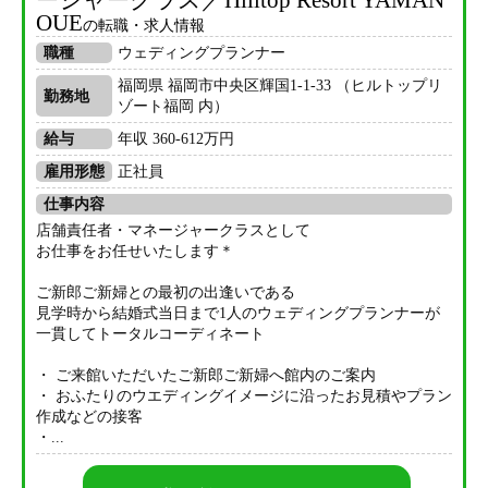
ージャークラス／Hilltop Resort YAMAN
OUE
の転職・求人情報
職種
ウェディングプランナー
福岡県 福岡市中央区輝国1-1-33 （ヒルトップリ
勤務地
ゾート福岡 内）
給与
年収 360-612万円
雇用形態
正社員
仕事内容
店舗責任者・マネージャークラスとして
お仕事をお任せいたします＊
ご新郎ご新婦との最初の出逢いである
見学時から結婚式当日まで1人のウェディングプランナーが
一貫してトータルコーディネート
・ ご来館いただいたご新郎ご新婦へ館内のご案内
・ おふたりのウエディングイメージに沿ったお見積やプラン
作成などの接客
・...