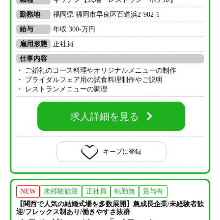
勤務地
福岡県 福岡市早良区百道浜2-902-1
給与
年収 300-万円
雇用形態
正社員
仕事内容
・ ご婚礼のコース料理やオリジナルメニューの制作
・ ブライダルフェア用の試食料理制作やご説明
・ レストランメニューの調理
求人詳細を見る
キープに登録
NEW
未経験歓迎
正社員
転勤無
賞与有
【関西で人気の結婚式場を多数展開】急成長企業/未経験者歓
迎/フレックス制あり/働きやすさ抜群