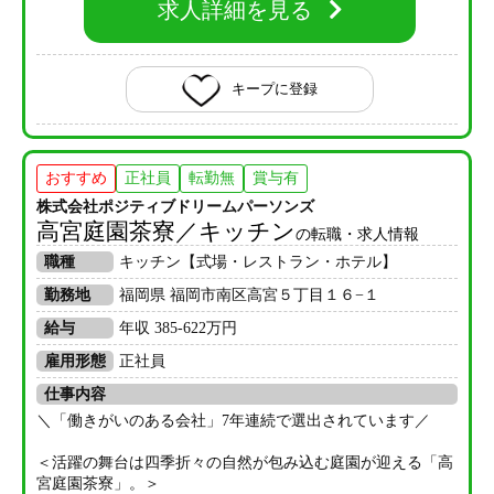
求人詳細を見る
キープに登録
おすすめ
正社員
転勤無
賞与有
株式会社ポジティブドリームパーソンズ
高宮庭園茶寮／キッチン
の転職・求人情報
職種
キッチン【式場・レストラン・ホテル】
勤務地
福岡県 福岡市南区高宮５丁目１６−１
給与
年収 385-622万円
雇用形態
正社員
仕事内容
＼「働きがいのある会社」7年連続で選出されています／
＜活躍の舞台は四季折々の自然が包み込む庭園が迎える「高
宮庭園茶寮」。＞