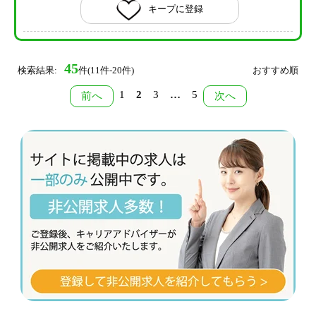
キープに登録
45
検索結果:
件(11件-20件)
おすすめ順
1
2
3
…
5
前へ
次へ