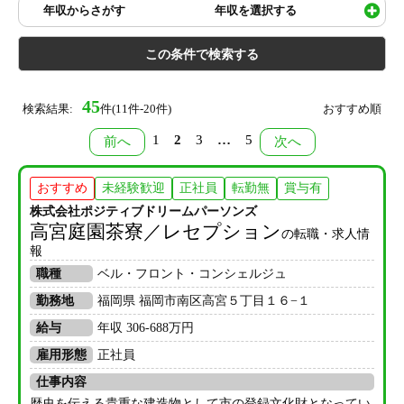
年収からさがす
年収を選択する
45
検索結果:
件(11件-20件)
おすすめ順
1
2
3
…
5
前へ
次へ
おすすめ
未経験歓迎
正社員
転勤無
賞与有
株式会社ポジティブドリームパーソンズ
高宮庭園茶寮／レセプション
の転職・求人情
報
職種
ベル・フロント・コンシェルジュ
勤務地
福岡県 福岡市南区高宮５丁目１６−１
給与
年収 306-688万円
雇用形態
正社員
仕事内容
歴史を伝える貴重な建造物として市の登録文化財となってい