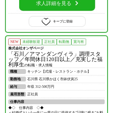
求人詳細を見る
キープに登録
NEW
未経験歓迎
正社員
転勤無
賞与有
株式会社オンザページ
「石川／アマンダンヴィラ」調理スタ
ッフ／年間休日120日以上／充実した福
利厚生
の転職・求人情報
職種
キッチン【式場・レストラン・ホテル】
勤務地
石川県 石川県かほく市鉢伏寅25
給与
年収 312-500万円
雇用形態
正社員
仕事内容
◆◇ 仕事内容 ◇◆
＜結婚式という一生に一度の日に提供する”記憶に残る”お料