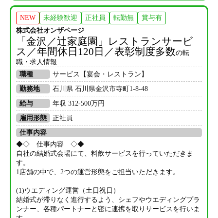
NEW
未経験歓迎
正社員
転勤無
賞与有
株式会社オンザページ
「金沢／辻家庭園」レストランサービ
ス／年間休日120日／表彰制度多数
の転
職・求人情報
職種
サービス【宴会・レストラン】
勤務地
石川県 石川県金沢市寺町1-8-48
給与
年収 312-500万円
雇用形態
正社員
仕事内容
◆◇ 仕事内容 ◇◆
自社の結婚式会場にて、料飲サービスを行っていただきま
す。
1店舗の中で、2つの運営形態をご担当いただきます。
(1)ウエディング運営（土日祝日）
結婚式が滞りなく進行するよう、シェフやウエディングプラ
ンナー、各種パートナーと密に連携を取りサービスを行いま