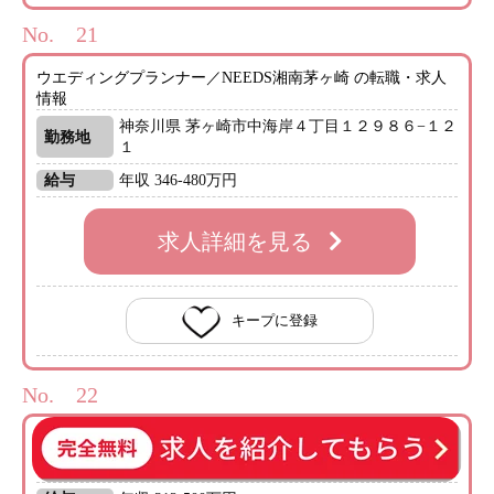
No.
ウエディングプランナー／NEEDS湘南茅ヶ崎 の転職・求人
情報
神奈川県 茅ヶ崎市中海岸４丁目１２９８６−１２
勤務地
１
給与
年収 346-480万円
求人詳細を見る
キープに登録
No.
ウェディングプランナー の転職・求人情報
勤務地
長野県 長野市上松3-7-27