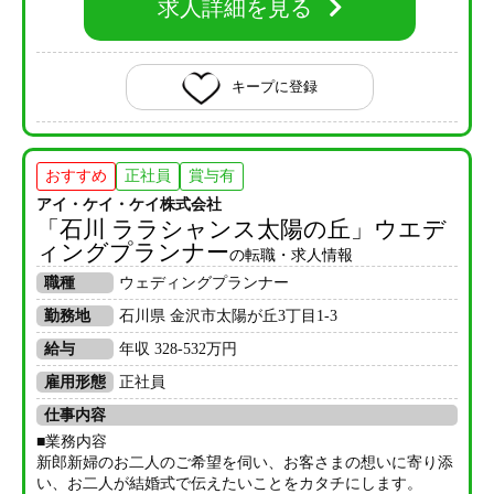
求人詳細を見る
キープに登録
おすすめ
正社員
賞与有
アイ・ケイ・ケイ株式会社
「石川 ララシャンス太陽の丘」ウエデ
ィングプランナー
の転職・求人情報
職種
ウェディングプランナー
勤務地
石川県 金沢市太陽が丘3丁目1-3
給与
年収 328-532万円
雇用形態
正社員
仕事内容
■業務内容
新郎新婦のお二人のご希望を伺い、お客さまの想いに寄り添
い、お二人が結婚式で伝えたいことをカタチにします。