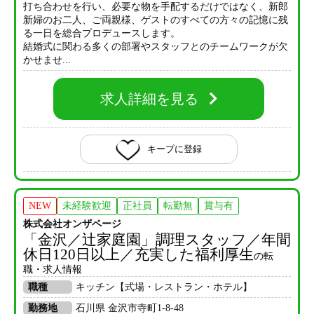
打ち合わせを行い、必要な物を手配するだけではなく、新郎
新婦のお二人、ご両親様、ゲストのすべての方々の記憶に残
る一日を総合プロデュースします。
結婚式に関わる多くの部署やスタッフとのチームワークが欠
かせませ...
求人詳細を見る
キープに登録
NEW
未経験歓迎
正社員
転勤無
賞与有
株式会社オンザページ
「金沢／辻家庭園」調理スタッフ／年間
休日120日以上／充実した福利厚生
の転
職・求人情報
職種
キッチン【式場・レストラン・ホテル】
勤務地
石川県 金沢市寺町1-8-48