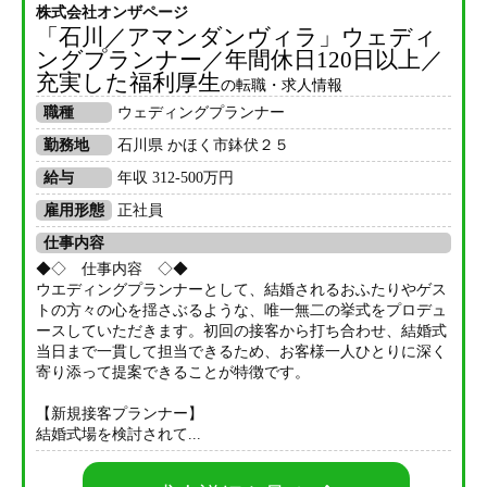
株式会社オンザページ
「石川／アマンダンヴィラ」ウェディ
ングプランナー／年間休日120日以上／
充実した福利厚生
の転職・求人情報
職種
ウェディングプランナー
勤務地
石川県 かほく市鉢伏２５
給与
年収 312-500万円
雇用形態
正社員
仕事内容
◆◇ 仕事内容 ◇◆
ウエディングプランナーとして、結婚されるおふたりやゲス
トの方々の心を揺さぶるような、唯一無二の挙式をプロデュ
ースしていただきます。初回の接客から打ち合わせ、結婚式
当日まで一貫して担当できるため、お客様一人ひとりに深く
寄り添って提案できることが特徴です。
【新規接客プランナー】
結婚式場を検討されて...