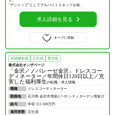
す。
”デシャップ”としてアルバイトスタッフを統...
求人詳細を見る
キープに登録
未経験歓迎
正社員
賞与有
株式会社オンザページ
「金沢／ノバレーゼ金沢」ドレスコー
ディネーター／年間休日120日以上／充
実した福利厚生
の転職・求人情報
職種
ドレスコーディネーター
勤務地
石川県 金沢市増泉2-7-19 シティガーデン増泉1F
給与
年収 312-500万円
雇用形態
正社員