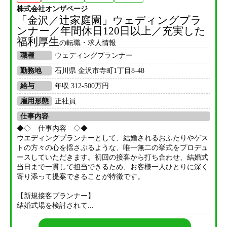
株式会社オンザページ
「金沢／辻家庭園」ウェディングプラ
ンナー／年間休日120日以上／充実した
福利厚生
の転職・求人情報
職種
ウェディングプランナー
勤務地
石川県 金沢市寺町1丁目8-48
給与
年収 312-500万円
雇用形態
正社員
仕事内容
◆◇ 仕事内容 ◇◆
ウエディングプランナーとして、結婚されるおふたりやゲス
トの方々の心を揺さぶるような、唯一無二の挙式をプロデュ
ースしていただきます。初回の接客から打ち合わせ、結婚式
当日まで一貫して担当できるため、お客様一人ひとりに深く
寄り添って提案できることが特徴です。
【新規接客プランナー】
結婚式場を検討されて...