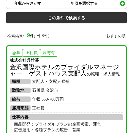
年収からさがす
年収を選択する
9
検索結果:
件(1件-9件)
おすすめ順
急募
正社員
賞与有
株式会社呉竹荘
金沢国際ホテルのブライダルマネージ
ャー ゲストハウス支配人
の転職・求人情報
職種
支配人・支配人候補
勤務地
石川県 金沢市
給与
年収 350-700万円
雇用形態
正社員
仕事内容
・商品開発：ブライダルプランの企画考案、運営
・広告運用：各種プランの広告、営業