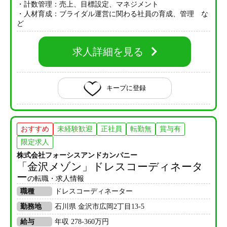
・計数管理：売上、目標設定、マネジメント
・人材育成：ブライダル運営に関わる社員の育成、管理 な
ど
求人詳細を見る
キープに登録
おすすめ
未経験歓迎
正社員
転勤無
賞与有
限定求人
株式会社フォーシスアンドカンパニー
「金沢メゾン」ドレスコーディネータ
ー
の転職・求人情報
職種
ドレスコーディネーター
勤務地
石川県 金沢市広岡2丁目13-5
給与
年収 278-360万円